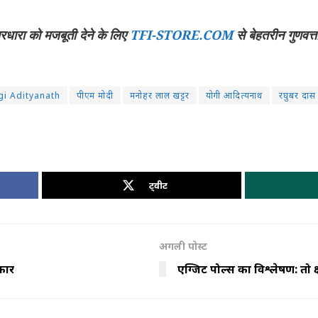
चारधारा को मजबूती देने के लिए
TFI-STORE.COM
से बेहतरीन गुणवत्त
gi Adityanath
पीएम मोदी
मनोहर लाल खट्टर
योगी आदित्यनाथ
रघुबर दास
ट्वीट
अगली पोस्ट
कार
एग्जिट पोल्स का विश्लेषण: तो क्ष