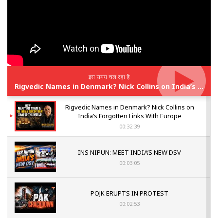
इस समय चल रहा है
Rigvedic Names in Denmark? Nick Collins on India’s Forgotten Links With Europe
Rigvedic Names in Denmark? Nick Collins on
India’s Forgotten Links With Europe
00:32:39
INS NIPUN: MEET INDIA’S NEW DSV
00:03:05
POJK ERUPTS IN PROTEST
00:02:53