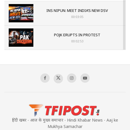
INS NIPUN: MEET INDIA’S NEW DSV
00:03:05
POJK ERUPTS IN PROTEST
00:02:53
The Indian Air Force Mission That Broke
Pakistan's Backbone at Tiger Hill | Op Safed
Sagar
00:58:34
Pakistan’s Plebiscite Claim: The Missing
Context of the UN Framework
00:03:23
हिंदी खबर - आज के मुख्य समाचार - Hindi Khabar News - Aaj ke
Mukhya Samachar