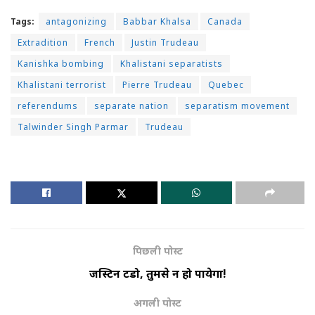
Tags:
antagonizing
Babbar Khalsa
Canada
Extradition
French
Justin Trudeau
Kanishka bombing
Khalistani separatists
Khalistani terrorist
Pierre Trudeau
Quebec
referendums
separate nation
separatism movement
Talwinder Singh Parmar
Trudeau
पिछली पोस्ट
जस्टिन ट्रूडो, तुमसे न हो पायेगा!
अगली पोस्ट