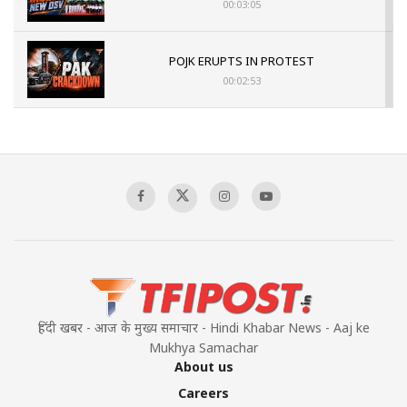
00:03:05
POJK ERUPTS IN PROTEST
00:02:53
The Indian Air Force Mission That Broke
Pakistan's Backbone at Tiger Hill | Op Safed
Sagar
00:58:34
Pakistan’s Plebiscite Claim: The Missing
Context of the UN Framework
00:03:23
हिंदी खबर - आज के मुख्य समाचार - Hindi Khabar News - Aaj ke
Mukhya Samachar
About us
Careers