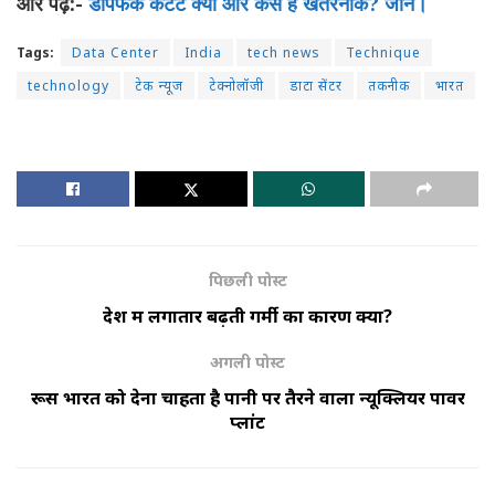
और पढ़े:-
डीपफेक कंटेंट क्यों और कैसे है खतरनाक? जानें।
Tags:
Data Center
India
tech news
Technique
technology
टेक न्यूज
टेक्नोलॉजी
डाटा सेंटर
तकनीक
भारत
पिछली पोस्ट
देश में लगातार बढ़ती गर्मी का कारण क्या?
अगली पोस्ट
रूस भारत को देना चाहता है पानी पर तैरने वाला न्यूक्लियर पावर
प्लांट