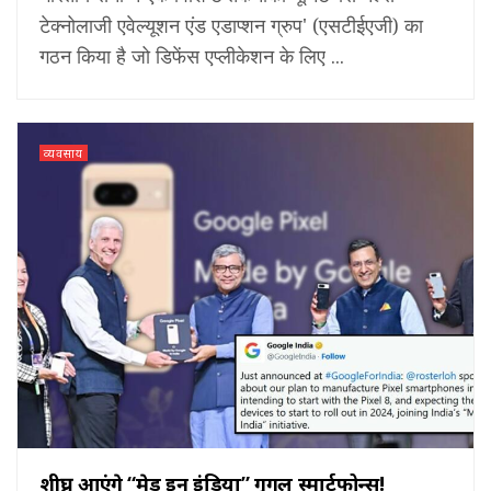
टेक्नोलाजी एवेल्यूशन एंड एडाप्शन ग्रुप' (एसटीईएजी) का
गठन किया है जो डिफेंस एप्लीकेशन के लिए ...
व्यवसाय
शीघ्र आएंगे “मेड इन इंडिया” गूगल स्मार्टफोन्स!