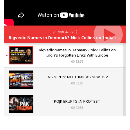
इस समय चल रहा है
Rigvedic Names in Denmark? Nick Collins on India’s Forgotten Links With Europe
Rigvedic Names in Denmark? Nick Collins on
India’s Forgotten Links With Europe
00:32:39
INS NIPUN: MEET INDIA’S NEW DSV
00:03:05
POJK ERUPTS IN PROTEST
00:02:53
The Indian Air Force Mission That Broke
Pakistan's Backbone at Tiger Hill | Op Safed