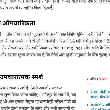
 से मुलाकात की। इसमें कोई संदेह नहीं है कि यह दौरा मात्र एक फोटो खिचव
के प्रति अपनी (सतही?) चिंता दिखाई।
 एक औपचारिकता
 जातीय विभाजन को सुलझाने में उनकी कोई विशेष भूमिका नहीं दिखेगी। ह
त थी वह उनके आने से लोगों मिली है। पिछले 14 महीनों में हुई हिंसा ने
 सैकड़ों घर और वाणिज्यिक प्रतिष्ठान नष्ट हो गए। लोग शांति के लिए त
। और इसका मुख्य कारण यह है कि मैतेई और कुकी समुदायों के बीच सुलह का 
पचारात्मक स्पर्श
संबंधित
पोस्ट
चारात्मक स्पर्श है, जिसे आमतौर पर एक
पीएम मोदी क
वारा शुरू किया जाना चाहिए। मणिपुर के संदर्भ में, यह
सख्त, मेटा क
ए थी और इसका नेतृत्व प्रधानमंत्री नरेंद्र मोदी को
संसद में एनड
ा करके दोनों समुदाय के लोगों और सभी समुदायों के
और अमित शाह 