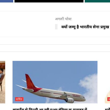
अगली पोस्ट
क्यों जम्मू है भारतीय सेना प्रमु
चर्चित
च
थाइलैंड से दिल्ली आ रही एअर इंडिया की फ्लाइट में
धर्