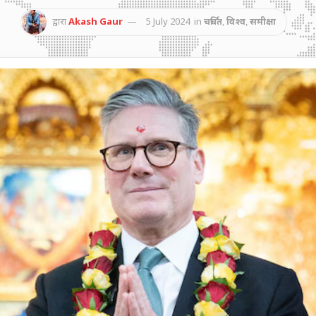
द्वारा
Akash Gaur
5 July 2024
in
चर्चित
,
विश्व
,
समीक्षा