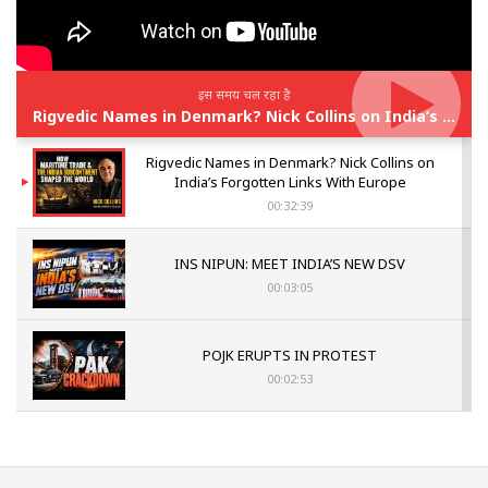
इस समय चल रहा है
Rigvedic Names in Denmark? Nick Collins on India’s Forgotten Links With Europe
Rigvedic Names in Denmark? Nick Collins on
India’s Forgotten Links With Europe
00:32:39
INS NIPUN: MEET INDIA’S NEW DSV
00:03:05
POJK ERUPTS IN PROTEST
00:02:53
The Indian Air Force Mission That Broke
Pakistan's Backbone at Tiger Hill | Op Safed
Sagar