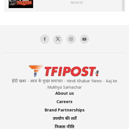
00:02:53
The Indian Air Force Mission That Broke
Pakistan's Backbone at Tiger Hill | Op Safed
Sagar
00:58:34
Pakistan’s Plebiscite Claim: The Missing
Context of the UN Framework
00:03:23
हिंदी खबर - आज के मुख्य समाचार - Hindi Khabar News - Aaj ke
Mukhya Samachar
About us
Careers
Brand Partnerships
उपयोग की शर्तें
निजता नीति