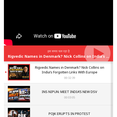
इस समय चल रहा है
Rigvedic Names in Denmark? Nick Collins on India’s Forgotten Links With Europe
Rigvedic Names in Denmark? Nick Collins on
India’s Forgotten Links With Europe
00:32:39
INS NIPUN: MEET INDIA’S NEW DSV
00:03:05
POJK ERUPTS IN PROTEST