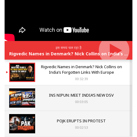
इस समय चल रहा है
Rigvedic Names in Denmark? Nick Collins on India’s Forgotten Links With Europe
Rigvedic Names in Denmark? Nick Collins on
India’s Forgotten Links With Europe
00:32:39
INS NIPUN: MEET INDIA’S NEW DSV
00:03:05
POJK ERUPTS IN PROTEST
00:02:53