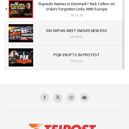
Rigvedic Names in Denmark? Nick Collins on
India’s Forgotten Links With Europe
00:32:39
INS NIPUN: MEET INDIA’S NEW DSV
00:03:05
POJK ERUPTS IN PROTEST
00:02:53
The Indian Air Force Mission That Broke
Pakistan's Backbone at Tiger Hill | Op Safed
Sagar
00:58:34
Pakistan’s Plebiscite Claim: The Missing
Context of the UN Framework
00:03:23