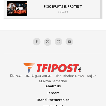
POJK ERUPTS IN PROTEST
00:02:53
The Indian Air Force Mission That Broke
Pakistan's Backbone at Tiger Hill | Op Safed
Sagar
00:58:34
Pakistan’s Plebiscite Claim: The Missing
Context of the UN Framework
00:03:23
हिंदी खबर - आज के मुख्य समाचार - Hindi Khabar News - Aaj ke
Mukhya Samachar
About us
Careers
Brand Partnerships