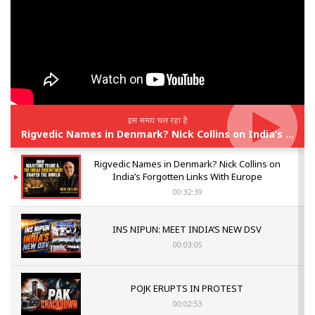
इस समय चल रहा है
Rigvedic Names in Denmark? Nick Collins on India’s Forgotten Links With Europe
Rigvedic Names in Denmark? Nick Collins on
India’s Forgotten Links With Europe
00:32:39
INS NIPUN: MEET INDIA’S NEW DSV
00:03:05
POJK ERUPTS IN PROTEST
00:02:53