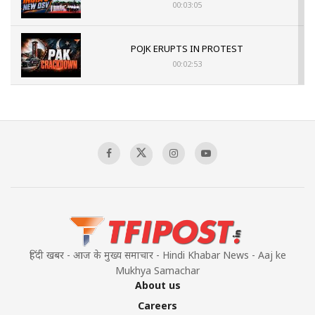
00:03:05
POJK ERUPTS IN PROTEST
00:02:53
The Indian Air Force Mission That Broke
Pakistan's Backbone at Tiger Hill | Op Safed
Sagar
00:58:34
Pakistan’s Plebiscite Claim: The Missing
Context of the UN Framework
00:03:23
हिंदी खबर - आज के मुख्य समाचार - Hindi Khabar News - Aaj ke
Mukhya Samachar
About us
Careers