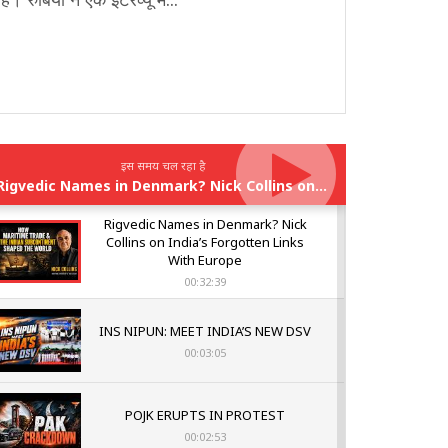
इस समय चल रहा है
Rigvedic Names in Denmark? Nick Collins on India’s Forgotten Links With Europe
Rigvedic Names in Denmark? Nick
Collins on India’s Forgotten Links
With Europe
00:32:39
INS NIPUN: MEET INDIA’S NEW DSV
00:03:05
POJK ERUPTS IN PROTEST
00:02:53