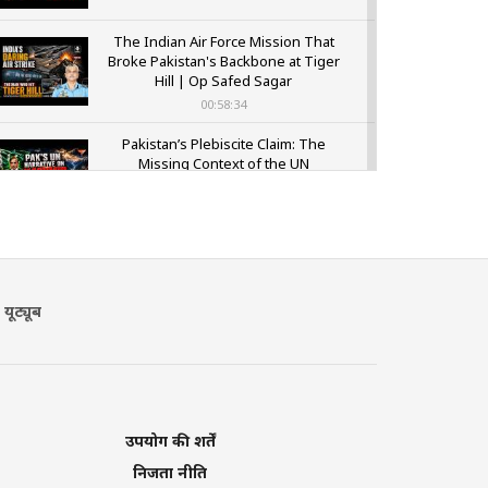
The Indian Air Force Mission That
Broke Pakistan's Backbone at Tiger
Hill | Op Safed Sagar
00:58:34
Pakistan’s Plebiscite Claim: The
Missing Context of the UN
Framework
00:03:23
यूट्यूब
उपयोग की शर्तें
निजता नीति