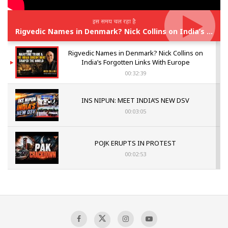
इस समय चल रहा है
Rigvedic Names in Denmark? Nick Collins on India’s Forgotten Links With Europe
Rigvedic Names in Denmark? Nick Collins on
India’s Forgotten Links With Europe
00:32:39
INS NIPUN: MEET INDIA’S NEW DSV
00:03:05
POJK ERUPTS IN PROTEST
00:02:53
The Indian Air Force Mission That Broke
Pakistan's Backbone at Tiger Hill | Op Safed
Sagar
00:58:34