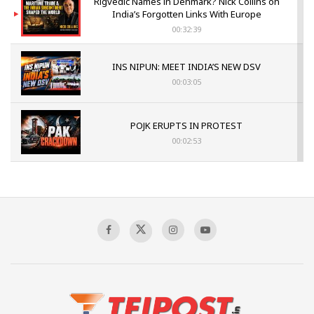
Rigvedic Names in Denmark? Nick Collins on
India’s Forgotten Links With Europe
00:32:39
INS NIPUN: MEET INDIA’S NEW DSV
00:03:05
POJK ERUPTS IN PROTEST
00:02:53
The Indian Air Force Mission That Broke
Pakistan's Backbone at Tiger Hill | Op Safed
Sagar
00:58:34
Pakistan’s Plebiscite Claim: The Missing
Context of the UN Framework
00:03:23