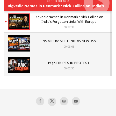
इस समय चल रहा है
Rigvedic Names in Denmark? Nick Collins on India’s Forgotten Links With Europe
Rigvedic Names in Denmark? Nick Collins on
India’s Forgotten Links With Europe
00:32:39
INS NIPUN: MEET INDIA’S NEW DSV
00:03:05
POJK ERUPTS IN PROTEST
00:02:53
The Indian Air Force Mission That Broke
Pakistan's Backbone at Tiger Hill | Op Safed
Sagar
00:58:34
Pakistan’s Plebiscite Claim: The Missing
Context of the UN Framework