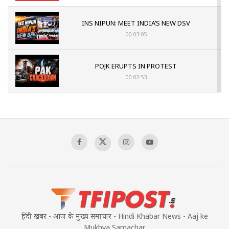
INS NIPUN: MEET INDIA’S NEW DSV
00:03:05
POJK ERUPTS IN PROTEST
00:02:53
The Indian Air Force Mission That Broke
Pakistan's Backbone at Tiger Hill | Op Safed
Sagar
00:58:34
Pakistan’s Plebiscite Claim: The Missing
Context of the UN Framework
00:03:23
हिंदी खबर - आज के मुख्य समाचार - Hindi Khabar News - Aaj ke
Mukhya Samachar