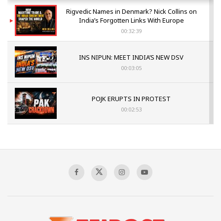
Rigvedic Names in Denmark? Nick Collins on
India’s Forgotten Links With Europe
00:32:39
INS NIPUN: MEET INDIA’S NEW DSV
00:03:05
POJK ERUPTS IN PROTEST
00:02:53
The Indian Air Force Mission That Broke
Pakistan's Backbone at Tiger Hill | Op Safed
Sagar
00:58:34
Pakistan’s Plebiscite Claim: The Missing
Context of the UN Framework
00:03:23