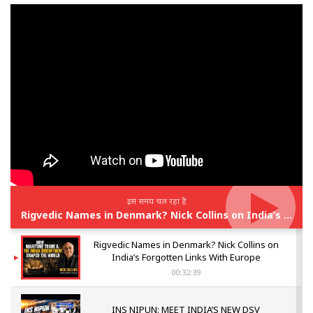
इस समय चल रहा है
Rigvedic Names in Denmark? Nick Collins on India’s Forgotten Links With Europe
Rigvedic Names in Denmark? Nick Collins on
India’s Forgotten Links With Europe
00:32:39
INS NIPUN: MEET INDIA’S NEW DSV