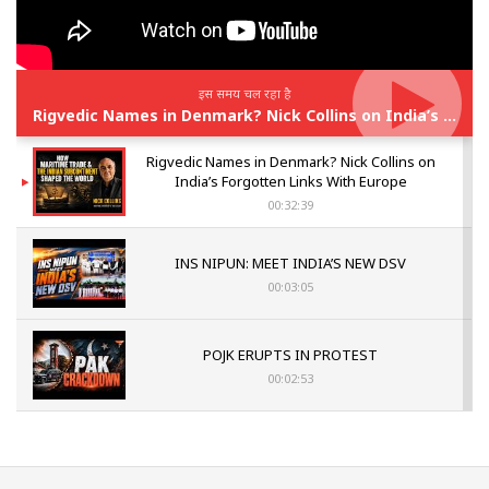
इस समय चल रहा है
Rigvedic Names in Denmark? Nick Collins on India’s Forgotten Links With Europe
Rigvedic Names in Denmark? Nick Collins on
India’s Forgotten Links With Europe
00:32:39
INS NIPUN: MEET INDIA’S NEW DSV
00:03:05
POJK ERUPTS IN PROTEST
00:02:53
The Indian Air Force Mission That Broke
Pakistan's Backbone at Tiger Hill | Op Safed
Sagar