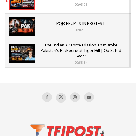
00:03:05
POJK ERUPTS IN PROTEST
00:02:53
The Indian Air Force Mission That Broke
Pakistan's Backbone at Tiger Hill | Op Safed
Sagar
00:58:34
Pakistan’s Plebiscite Claim: The Missing
Context of the UN Framework
00:03:23
TRUMP'S PHARMA TARIFF SHOCK
00:03:54