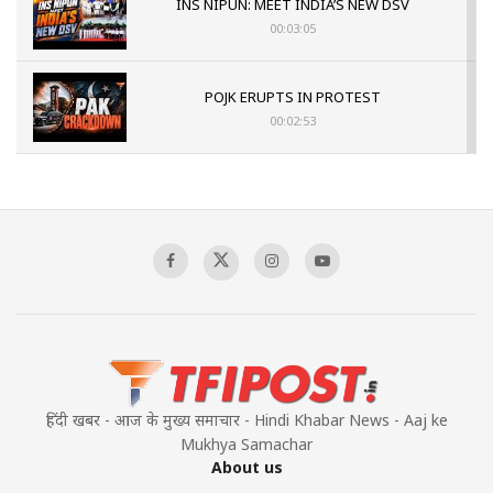
INS NIPUN: MEET INDIA’S NEW DSV
00:03:05
POJK ERUPTS IN PROTEST
00:02:53
The Indian Air Force Mission That Broke
Pakistan's Backbone at Tiger Hill | Op Safed
Sagar
00:58:34
Pakistan’s Plebiscite Claim: The Missing
Context of the UN Framework
00:03:23
हिंदी खबर - आज के मुख्य समाचार - Hindi Khabar News - Aaj ke
Mukhya Samachar
About us