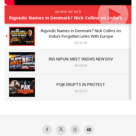
इस समय चल रहा है
Rigvedic Names in Denmark? Nick Collins on India’s Forgotten Links With Europe
Rigvedic Names in Denmark? Nick Collins on
India’s Forgotten Links With Europe
00:32:39
INS NIPUN: MEET INDIA’S NEW DSV
00:03:05
POJK ERUPTS IN PROTEST
00:02:53
The Indian Air Force Mission That Broke
Pakistan's Backbone at Tiger Hill | Op Safed
Sagar
00:58:34
Pakistan’s Plebiscite Claim: The Missing