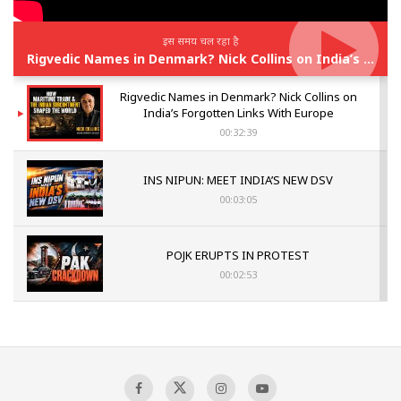
इस समय चल रहा है
Rigvedic Names in Denmark? Nick Collins on India’s Forgotten Links With Europe
Rigvedic Names in Denmark? Nick Collins on
India’s Forgotten Links With Europe
00:32:39
INS NIPUN: MEET INDIA’S NEW DSV
00:03:05
POJK ERUPTS IN PROTEST
00:02:53
The Indian Air Force Mission That Broke
Pakistan's Backbone at Tiger Hill | Op Safed
Sagar
00:58:34