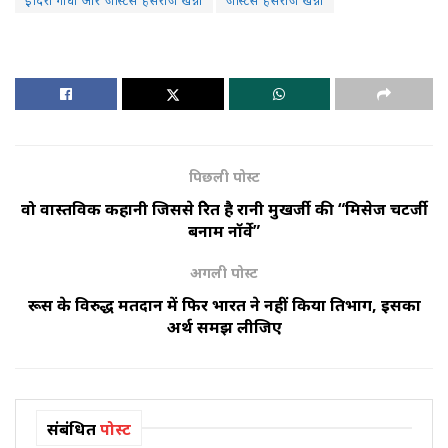
इंदिरा गांधी और जस्टिस हंसराज खन्ना
जस्टिस हंसराज खन्ना
पिछली पोस्ट
वो वास्तविक कहानी जिससे प्रेरित है रानी मुखर्जी की “मिसेज चटर्जी
बनाम नॉर्वे”
अगली पोस्ट
रूस के विरुद्ध मतदान में फिर भारत ने नहीं किया प्रतिभाग, इसका
अर्थ समझ लीजिए
संबंधित
पोस्ट