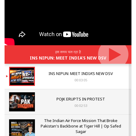
इस समय चल रहा है
INS NIPUN: MEET INDIA’S NEW DSV
INS NIPUN: MEET INDIA’S NEW DSV
00:03:05
POJK ERUPTS IN PROTEST
00:02:53
The Indian Air Force Mission That Broke
Pakistan's Backbone at Tiger Hill | Op Safed
Sagar