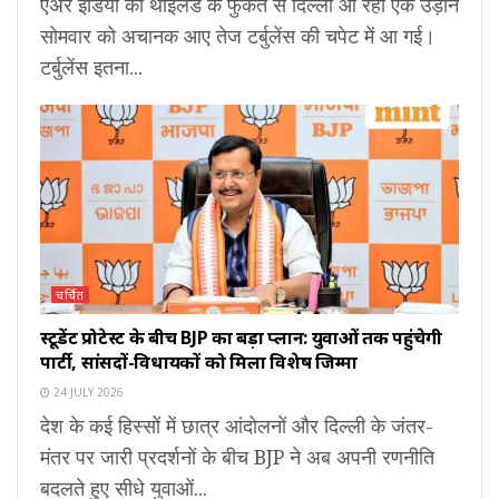
एअर इंडिया की थाइलैंड के फुकेत से दिल्ली आ रही एक उड़ान
सोमवार को अचानक आए तेज टर्बुलेंस की चपेट में आ गई।
टर्बुलेंस इतना...
चर्चित
स्टूडेंट प्रोटेस्ट के बीच BJP का बड़ा प्लान: युवाओं तक पहुंचेगी
पार्टी, सांसदों-विधायकों को मिला विशेष जिम्मा
24 JULY 2026
देश के कई हिस्सों में छात्र आंदोलनों और दिल्ली के जंतर-
मंतर पर जारी प्रदर्शनों के बीच BJP ने अब अपनी रणनीति
बदलते हुए सीधे युवाओं...