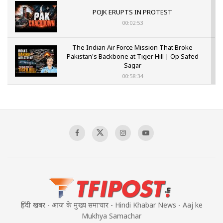
POJK ERUPTS IN PROTEST
00:02:53
The Indian Air Force Mission That Broke
Pakistan's Backbone at Tiger Hill | Op Safed
Sagar
00:58:34
Pakistan’s Plebiscite Claim: The Missing
Context of the UN Framework
00:03:23
TRUMP'S PHARMA TARIFF SHOCK
00:03:54
हिंदी खबर - आज के मुख्य समाचार - Hindi Khabar News - Aaj ke
Mukhya Samachar