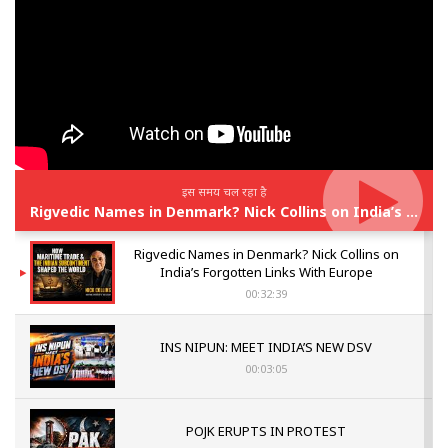
इस समय चल रहा है
Rigvedic Names in Denmark? Nick Collins on India’s Forgotten Links With Europe
Rigvedic Names in Denmark? Nick Collins on
India’s Forgotten Links With Europe
00:32:39
INS NIPUN: MEET INDIA’S NEW DSV
00:03:05
POJK ERUPTS IN PROTEST