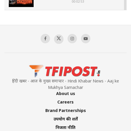
00:02:53
The Indian Air Force Mission That Broke
Pakistan's Backbone at Tiger Hill | Op Safed
Sagar
00:58:34
Pakistan’s Plebiscite Claim: The Missing
Context of the UN Framework
00:03:23
हिंदी खबर - आज के मुख्य समाचार - Hindi Khabar News - Aaj ke
Mukhya Samachar
About us
Careers
Brand Partnerships
उपयोग की शर्तें
निजता नीति