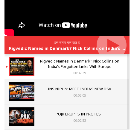
इस समय चल रहा है
Rigvedic Names in Denmark? Nick Collins on India’s Forgotten Links With Europe
Rigvedic Names in Denmark? Nick Collins on
India’s Forgotten Links With Europe
00:32:39
INS NIPUN: MEET INDIA’S NEW DSV
00:03:05
POJK ERUPTS IN PROTEST
00:02:53