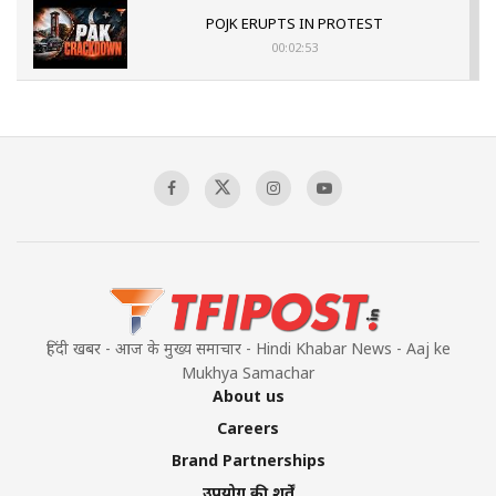
POJK ERUPTS IN PROTEST
00:02:53
The Indian Air Force Mission That Broke
Pakistan's Backbone at Tiger Hill | Op Safed
Sagar
00:58:34
Pakistan’s Plebiscite Claim: The Missing
Context of the UN Framework
00:03:23
हिंदी खबर - आज के मुख्य समाचार - Hindi Khabar News - Aaj ke
Mukhya Samachar
About us
Careers
Brand Partnerships
उपयोग की शर्तें