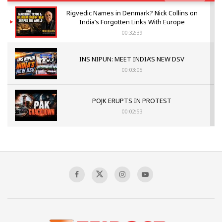
Rigvedic Names in Denmark? Nick Collins on
India’s Forgotten Links With Europe
00:32:39
INS NIPUN: MEET INDIA’S NEW DSV
00:03:05
POJK ERUPTS IN PROTEST
00:02:53
The Indian Air Force Mission That Broke
Pakistan's Backbone at Tiger Hill | Op Safed
Sagar
00:58:34
Pakistan’s Plebiscite Claim: The Missing
Context of the UN Framework
00:03:23