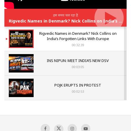
इस समय चल रहा है
Rigvedic Names in Denmark? Nick Collins on India’s Forgotten Links With Europe
Rigvedic Names in Denmark? Nick Collins on
India’s Forgotten Links With Europe
00:32:39
INS NIPUN: MEET INDIA’S NEW DSV
00:03:05
POJK ERUPTS IN PROTEST
00:02:53
The Indian Air Force Mission That Broke
Pakistan's Backbone at Tiger Hill | Op Safed
Sagar
00:58:34