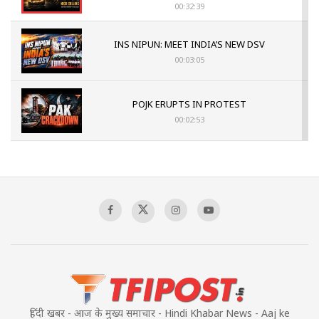
00:32:39
INS NIPUN: MEET INDIA’S NEW DSV
00:03:05
POJK ERUPTS IN PROTEST
00:02:53
The Indian Air Force Mission That Broke
Pakistan's Backbone at Tiger Hill | Op Safed
Sagar
00:58:34
Pakistan’s Plebiscite Claim: The Missing
Context of the UN Framework
00:03:23
हिंदी खबर - आज के मुख्य समाचार - Hindi Khabar News - Aaj ke