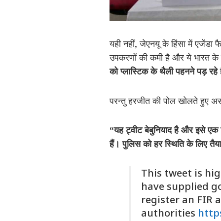
यही नहीं, जेएनयू के हिंसा में एजेंडा
उपकरणों की कमी है और ये भारत के 
को
प्लास्टिक
के
थैली
पहनने
पड़
रहे
परन्तु हरजीत की पोल खोलते हुए असम भ
“
यह
ट्वीट
बेबुनियाद
है
और
इसे
एक
हैं।
पुलिस
को
हर
स्थिति
के
लिए
तैय
This tweet is h
have supplied go
register an FIR 
authorities
http