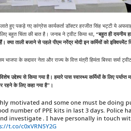
 फैलाते हुए पकड़े गए कांग्रेस कार्यकर्ता डॉक्टर हरजीत सिंह भट्टी ये अफवाह
लिए बहुत चिंता की बात है। जनाब ने ट्वीट किया था,
“
बहुत
ही
दयनीय
ह
हैं।
क्या
ताली
बजाने
से
पहले
पीएम
नरेंद्र
मोदी
इन
कर्मियों
को
इक्विपमेंट
द
ाजपा के कद्दावर नेता और राज्य के वित्त मंत्री हिमंता बिस्वा सर्मा ट्वीट
विशेष
उद्देश्य
से
किया
गया
है।
हमारे
पास
स्वास्थ्य
कर्मियों
के
लिए
पर्याप्त
म
ार
रहने
के
लिए
कहा
गया
है”।
ighly motivated and some one must be doing p
od number of PPE kits in last 3 days. Police h
and investigate . I have personally in touch wi
s://t.co/c0xVRN5Y2G