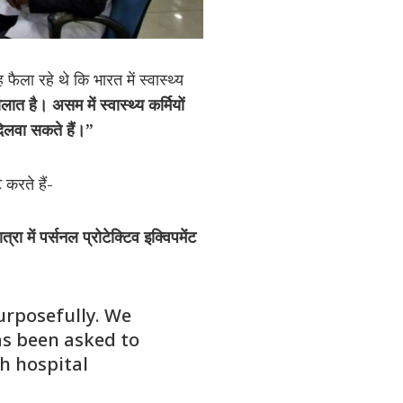
 फैला रहे थे कि भारत में स्वास्थ्य
ालात
है।
असम
में
स्वास्थ्य
कर्मियों
िलवा
सकते
हैं।”
 करते हैं-
ात्रा
में
पर्सनल
प्रोटेक्टिव
इक्विपमेंट
urposefully. We
as been asked to
th hospital