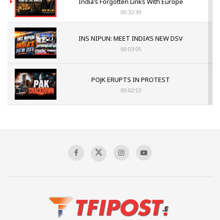
India’s Forgotten Links With Europe
00:32:39
INS NIPUN: MEET INDIA’S NEW DSV
00:03:05
POJK ERUPTS IN PROTEST
00:02:53
The Indian Air Force Mission That Broke
Pakistan's Backbone at Tiger Hill | Op Safed
Sagar
00:58:34
Pakistan’s Plebiscite Claim: The Missing
Context of the UN Framework
00:03:23