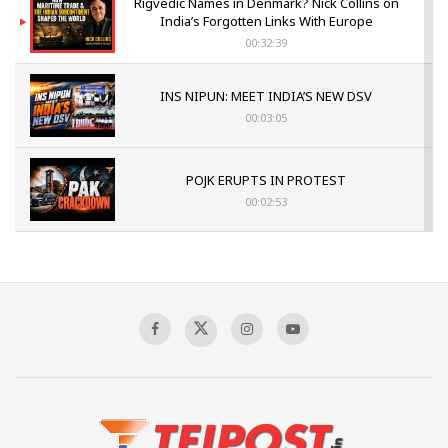
Rigvedic Names in Denmark? Nick Collins on
India’s Forgotten Links With Europe
00:32:39
INS NIPUN: MEET INDIA’S NEW DSV
00:03:05
POJK ERUPTS IN PROTEST
00:02:53
The Indian Air Force Mission That Broke
Pakistan's Backbone at Tiger Hill | Op Safed
Sagar
00:58:34
Pakistan’s Plebiscite Claim: The Missing
Context of the UN Framework
00:03:23