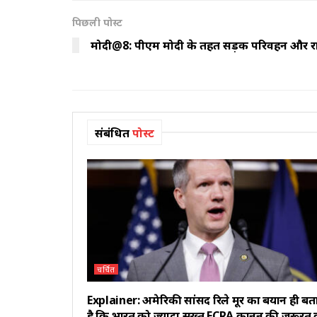
पिछली पोस्ट
मोदी@8: पीएम मोदी के तहत सड़क परिवहन और राजम
संबंधित
पोस्ट
चर्चित
Explainer: अमेरिकी सांसद रिले मूर का बयान ही बत
है कि भारत को ज्यादा सख्त FCRA कानून की जरूरत क्