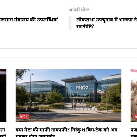
अगली पोस्ट
ार्ग मंत्रालय की उपलब्धियां
लोकसभा उपचुनाव में भाजपा ने इ
रणनीति?
चर्चित
च
ाता
क्या मेटा की माफी नाकाफी? निरंकुश बिग-टेक को अब
पंज
यों
बनाना होगा जवाबदेह
इनप