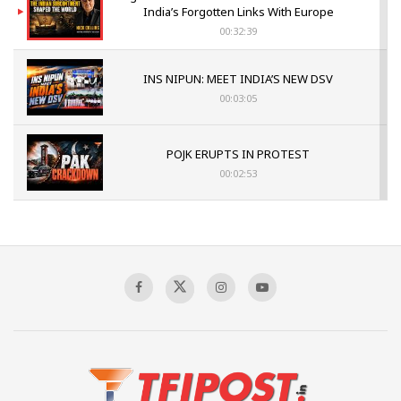
India’s Forgotten Links With Europe
00:32:39
INS NIPUN: MEET INDIA’S NEW DSV
00:03:05
POJK ERUPTS IN PROTEST
00:02:53
The Indian Air Force Mission That Broke
Pakistan's Backbone at Tiger Hill | Op Safed
Sagar
00:58:34
Pakistan’s Plebiscite Claim: The Missing
Context of the UN Framework
00:03:23