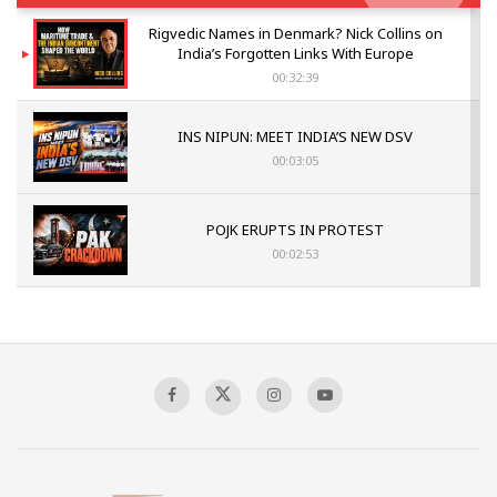
Rigvedic Names in Denmark? Nick Collins on
India’s Forgotten Links With Europe
00:32:39
INS NIPUN: MEET INDIA’S NEW DSV
00:03:05
POJK ERUPTS IN PROTEST
00:02:53
The Indian Air Force Mission That Broke
Pakistan's Backbone at Tiger Hill | Op Safed
Sagar
00:58:34
Pakistan’s Plebiscite Claim: The Missing
Context of the UN Framework
00:03:23