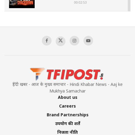
00:02:53
The Indian Air Force Mission That Broke
Pakistan's Backbone at Tiger Hill | Op Safed
Sagar
00:58:34
Pakistan’s Plebiscite Claim: The Missing
Context of the UN Framework
00:03:23
हिंदी खबर - आज के मुख्य समाचार - Hindi Khabar News - Aaj ke
Mukhya Samachar
About us
Careers
Brand Partnerships
उपयोग की शर्तें
निजता नीति