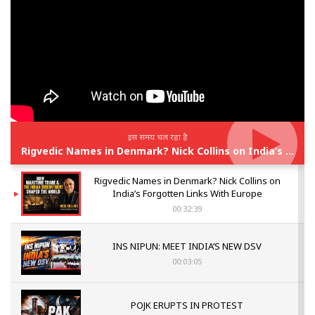
इस समय चल रहा है
Rigvedic Names in Denmark? Nick Collins on India’s Forgotten Links With Europe
Rigvedic Names in Denmark? Nick Collins on
India’s Forgotten Links With Europe
00:32:39
INS NIPUN: MEET INDIA’S NEW DSV
00:03:05
POJK ERUPTS IN PROTEST