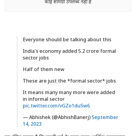
कोई सामग्री उपलब्ध नहीं है
Everyone should be talking about this
India's economy added 5.2 crore formal
sector jobs
Half of them new
These are just the *formal sector* jobs
It means many many more were added
in informal sector
pic.twitter.com/vGZo1duSw6
— Abhishek (@AbhishBanerj)
September
14, 2023