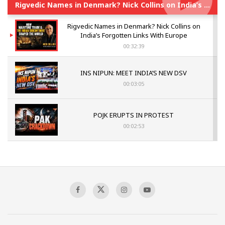
Rigvedic Names in Denmark? Nick Collins on India’s Forgotten Links With Europe
Rigvedic Names in Denmark? Nick Collins on
India’s Forgotten Links With Europe
00:32:39
INS NIPUN: MEET INDIA’S NEW DSV
00:03:05
POJK ERUPTS IN PROTEST
00:02:53
The Indian Air Force Mission That Broke
Pakistan's Backbone at Tiger Hill | Op Safed
Sagar
00:58:34
Pakistan’s Plebiscite Claim: The Missing
Context of the UN Framework
00:03:23