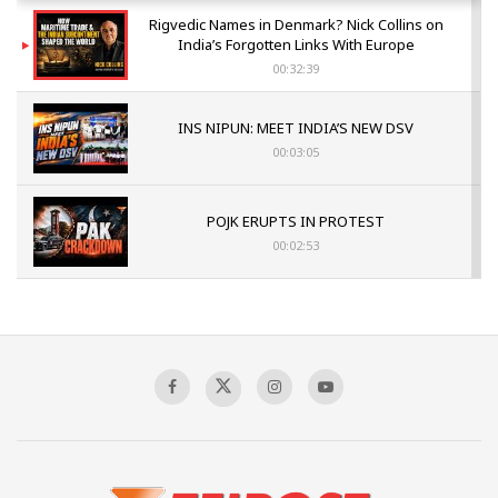
Rigvedic Names in Denmark? Nick Collins on
India’s Forgotten Links With Europe
00:32:39
INS NIPUN: MEET INDIA’S NEW DSV
00:03:05
POJK ERUPTS IN PROTEST
00:02:53
The Indian Air Force Mission That Broke
Pakistan's Backbone at Tiger Hill | Op Safed
Sagar
00:58:34
Pakistan’s Plebiscite Claim: The Missing
Context of the UN Framework
00:03:23