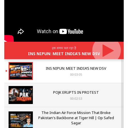
इस समय चल रहा है
INS NIPUN: MEET INDIA’S NEW DSV
INS NIPUN: MEET INDIA’S NEW DSV
00:03:05
POJK ERUPTS IN PROTEST
00:02:53
The Indian Air Force Mission That Broke
Pakistan's Backbone at Tiger Hill | Op Safed
Sagar