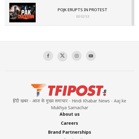
POJK ERUPTS IN PROTEST
00:02:53
The Indian Air Force Mission That Broke
Pakistan's Backbone at Tiger Hill | Op Safed
Sagar
00:58:34
Pakistan’s Plebiscite Claim: The Missing
Context of the UN Framework
00:03:23
हिंदी खबर - आज के मुख्य समाचार - Hindi Khabar News - Aaj ke
Mukhya Samachar
About us
Careers
Brand Partnerships