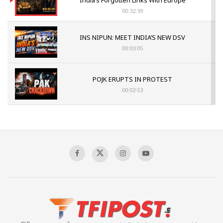
India’s Forgotten Links With Europe
00:32:39
INS NIPUN: MEET INDIA’S NEW DSV
00:03:05
POJK ERUPTS IN PROTEST
00:02:53
The Indian Air Force Mission That Broke
Pakistan's Backbone at Tiger Hill | Op Safed
Sagar
00:58:34
Pakistan’s Plebiscite Claim: The Missing
Context of the UN Framework
00:03:23