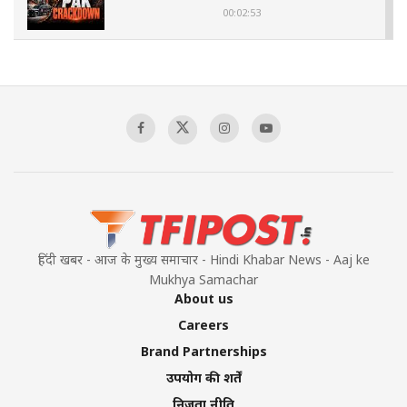
00:02:53
The Indian Air Force Mission That Broke
Pakistan's Backbone at Tiger Hill | Op Safed
Sagar
00:58:34
Pakistan’s Plebiscite Claim: The Missing
Context of the UN Framework
00:03:23
हिंदी खबर - आज के मुख्य समाचार - Hindi Khabar News - Aaj ke
Mukhya Samachar
About us
Careers
Brand Partnerships
उपयोग की शर्तें
निजता नीति