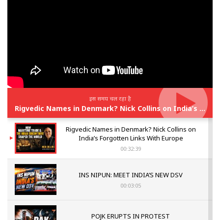
इस समय चल रहा है
Rigvedic Names in Denmark? Nick Collins on India’s Forgotten Links With Europe
Rigvedic Names in Denmark? Nick Collins on
India’s Forgotten Links With Europe
00:32:39
INS NIPUN: MEET INDIA’S NEW DSV
00:03:05
POJK ERUPTS IN PROTEST