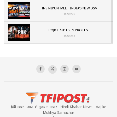
INS NIPUN: MEET INDIA’S NEW DSV
00:03:05
POJK ERUPTS IN PROTEST
00:02:53
The Indian Air Force Mission That Broke
Pakistan's Backbone at Tiger Hill | Op Safed
Sagar
00:58:34
Pakistan’s Plebiscite Claim: The Missing
Context of the UN Framework
00:03:23
हिंदी खबर - आज के मुख्य समाचार - Hindi Khabar News - Aaj ke
Mukhya Samachar