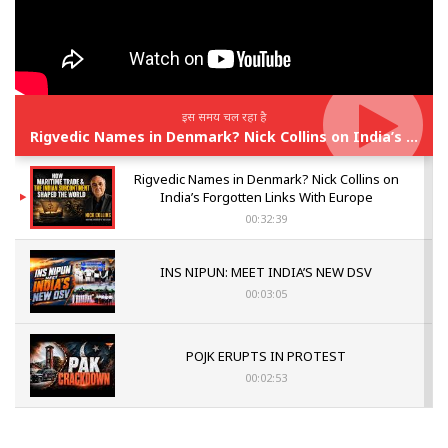
इस समय चल रहा है
Rigvedic Names in Denmark? Nick Collins on India’s Forgotten Links With Europe
Rigvedic Names in Denmark? Nick Collins on
India’s Forgotten Links With Europe
00:32:39
INS NIPUN: MEET INDIA’S NEW DSV
00:03:05
POJK ERUPTS IN PROTEST
00:02:53
The Indian Air Force Mission That Broke
Pakistan's Backbone at Tiger Hill | Op Safed